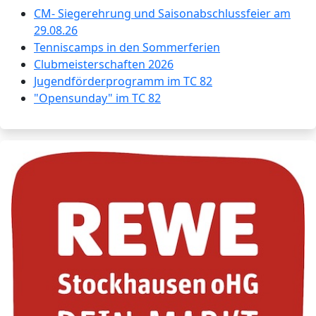
CM- Siegerehrung und Saisonabschlussfeier am
29.08.26
Tenniscamps in den Sommerferien
Clubmeisterschaften 2026
Jugendförderprogramm im TC 82
"Opensunday" im TC 82